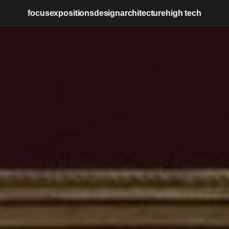
focus
expositions
design
architecture
high tech