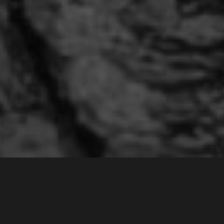
Neuf mètres de Jason Statham
04
Août, 26
gonflable dérivent sur la Tamise
design