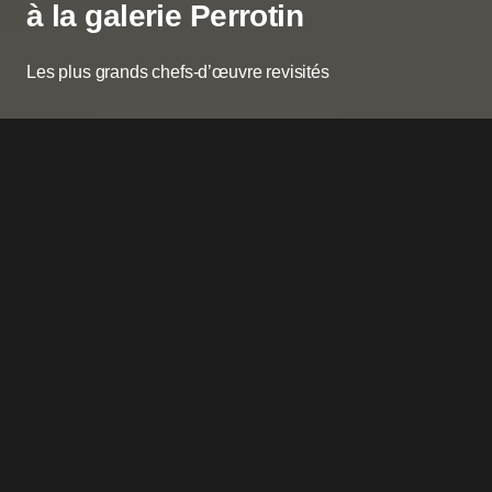
à la galerie Perrotin
Les plus grands chefs-d’œuvre revisités
L’
artiste
Daniel Arsham
a encore
frappé ! Et sa nouvelle série de
sculptures nous laisse sans voix.
Aucune excuse pour ne pas aller,
dès à présent et jusqu’au 21 mars 2020, découvrir