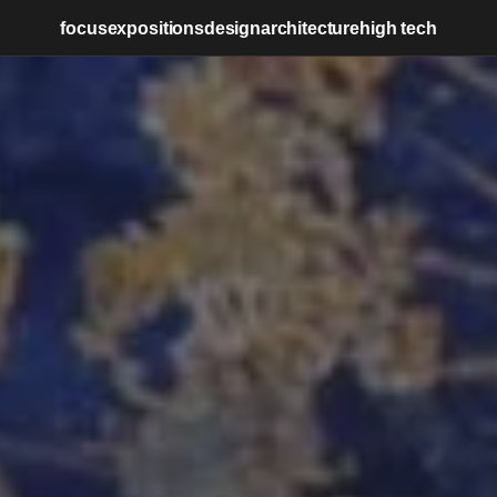
focus
expositions
design
architecture
high tech