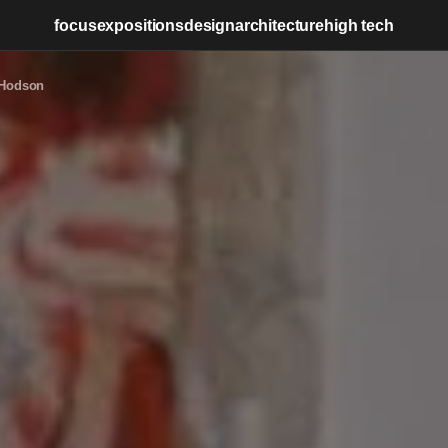
focus
expositions
design
architecture
high tech
 Hodson