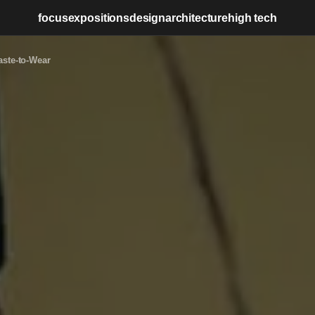
focus
expositions
design
architecture
high tech
aste-to-Wear