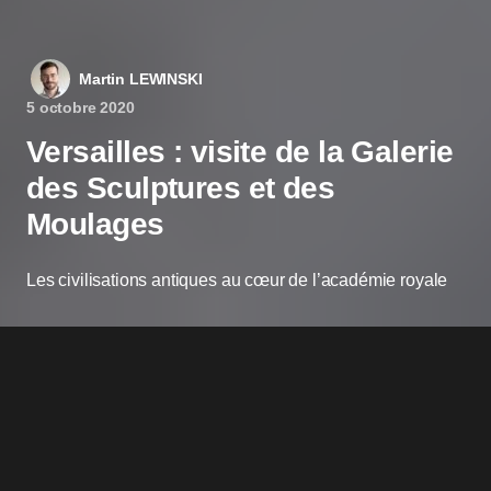
Martin LEWINSKI
5 octobre 2020
Versailles : visite de la Galerie
des Sculptures et des
Moulages
Les civilisations antiques au cœur de l’académie royale