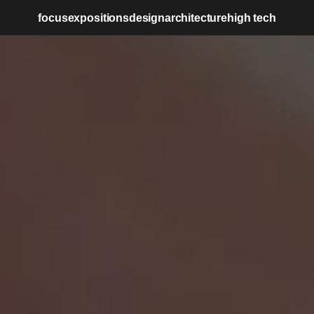
focus
expositions
design
architecture
high tech