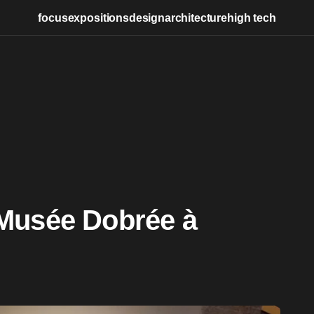
focus
expositions
design
architecture
high tech
Musée Dobrée à