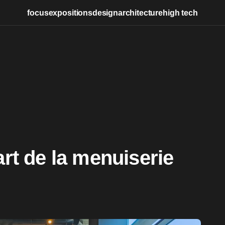
focus
expositions
design
architecture
high tech
art de la menuiserie