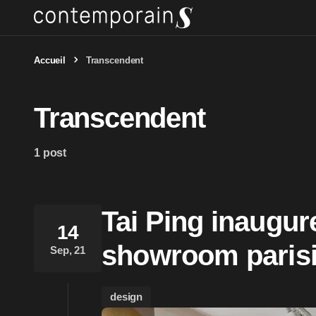
Accueil
Transcendent
Transcendent
1 post
Tai Ping inaugu
14
showroom paris
Sep, 21
design