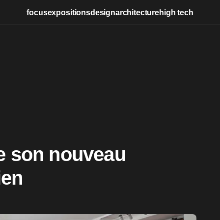
focus
expositions
design
architecture
high tech
re son nouveau
ien