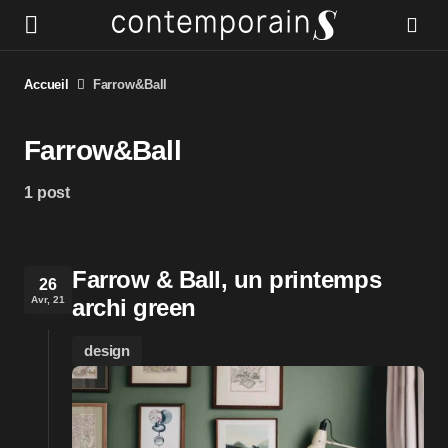
Accueil
Farrow&Ball
Farrow&Ball
1 post
Farrow & Ball, un printemps
26
Avr, 21
archi green
design